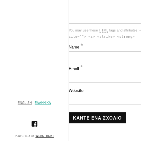
You may use these
HTML
tags and attributes:
cite=""> <s> <strike> <strong>
*
Name
*
Email
Website
ENGLISH
ΕΛΛΗΝΙΚΑ
POWERED BY
WEBSTRUKT