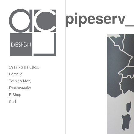
pipeserv_
Σχετικά με Εμάς
Portfolio
Τα Νέα Μας
Επικοινωνία
E-Shop
Cart