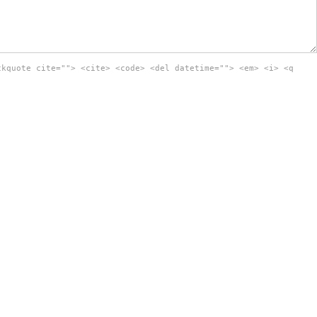
ckquote cite=""> <cite> <code> <del datetime=""> <em> <i> <q