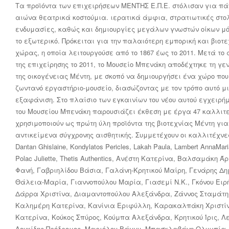
Τα προϊόντα των επιχειρήσεων ΜΕΝΤΗΣ Ε.Π.Ε. στόλισαν για π
αιώνα θεατρικά κοστούμια. ιερατικά άμφια, στρατιωτικές στ
ενδυμασίες, καθώς και δημιουργίες μεγάλων γνωστών οίκων μ
το εξωτερικό. Πρόκειται για την παλαιότερη εμπορική και βιοτε
χώρας, η οποία λειτουργούσε από το 1867 έως το 2011. Μετά το
της επιχείρησης το 2011, το Μουσείο Μπενάκη αποδέχτηκε τη γ
της οικογένειας Μέντη, με σκοπό να δημιουργήσει ένα χώρο πο
ζωντανό εργαστήριο-μουσείο, διασώζοντας με τον τρόπο αυτό μ
εξαφάνιση. Στο πλαίσιο των εγκαινίων του νέου αυτού εγχειρήμ
του Μουσείου Μπενάκη παρουσιάζει έκθεση με έργα 47 καλλιτ
χρησιμοποιούν ως πρώτη ύλη προϊόντα της βιοτεχνίας Μέντη για
αντικείμενα σύγχρονης αισθητικής. Συμμετέχουν οι καλλιτέχνες: 
Dantan Ghislaine, Kondylatos Pericles, Lakah Paula, Lambert AnnaMari
Polac Juliette, Thetis Authentics, Ανέστη Κατερίνα, Βαλσαμάκη Ά
Φανή, Γαβριηλίδου Βάσια, Γαλάνη-Κρητικού Μαίρη, Γενάρης Δη
Θάλεια-Μαρία, Γιαννοπούλου Μαρία, Γιασεμί Ν.Κ., Γκόνου Ειρή
Δάρρα Χριστίνα, Διαμαντοπούλου Αλεξάνδρα, Ζάννος Σταμάτη
Καλημέρη Κατερίνα, Κανίνια Εριφύλλη, Καρακαλπάκη Χριστί
Κατερίνα, Κούκος Σπύρος, Κούμπα Αλεξάνδρα, Κρητικού Ίρις, Λε
Λουκίδης Πρόδρομος, Μαριόλου Βάγγυ, Μπασκλαβάνη Ολυμπία