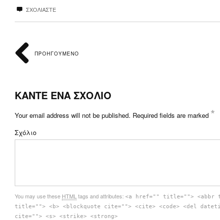
ΣΧΟΛΙΑΣΤΕ
ΠΡΟΗΓΟΥΜΕΝΟ
ΚΑΝΤΕ ΕΝΑ ΣΧΟΛΙΟ
*
Your email address will not be published.
Required fields are marked
Σχόλιο
You may use these
HTML
tags and attributes:
<a href="" title=""> <abbr 
title=""> <b> <blockquote cite=""> <cite> <code> <del datet
cite=""> <s> <strike> <strong>