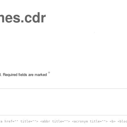
hes.cdr
*
d.
Required fields are marked
<a href="" title=""> <abbr title=""> <acronym title=""> <b> <blo