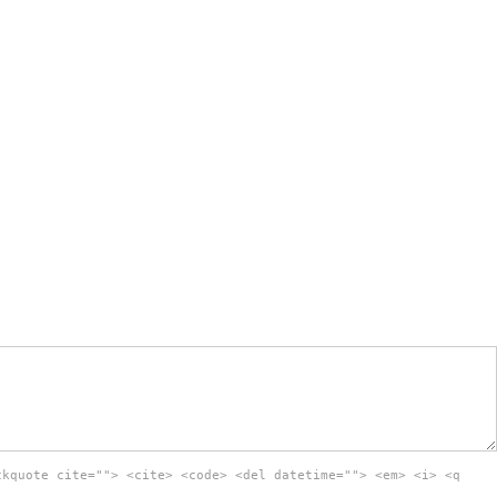
ckquote cite=""> <cite> <code> <del datetime=""> <em> <i> <q