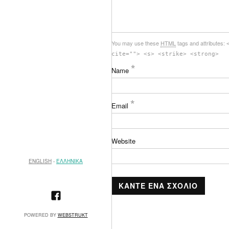
You may use these
HTML
tags and attributes:
cite=""> <s> <strike> <strong>
*
Name
*
Email
Website
ENGLISH
ΕΛΛΗΝΙΚΑ
POWERED BY
WEBSTRUKT