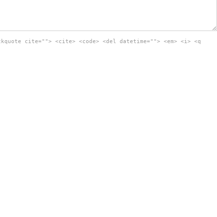
ckquote cite=""> <cite> <code> <del datetime=""> <em> <i> <q