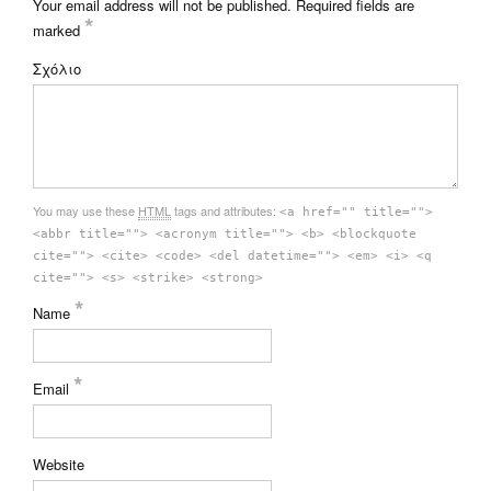
Your email address will not be published.
Required fields are
*
marked
Σχόλιο
You may use these
HTML
tags and attributes:
<a href="" title="">
<abbr title=""> <acronym title=""> <b> <blockquote
cite=""> <cite> <code> <del datetime=""> <em> <i> <q
cite=""> <s> <strike> <strong>
*
Name
*
Email
Website