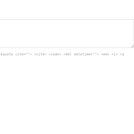
ckquote cite=""> <cite> <code> <del datetime=""> <em> <i> <q