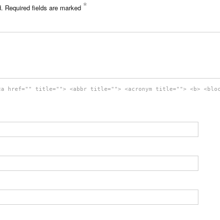
*
d.
Required fields are marked
<a href="" title=""> <abbr title=""> <acronym title=""> <b> <blo