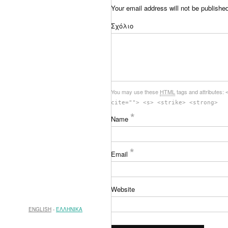
Your email address will not be publishe
Σχόλιο
You may use these
HTML
tags and attributes:
cite=""> <s> <strike> <strong>
*
Name
*
Email
Website
ENGLISH
ΕΛΛΗΝΙΚΑ