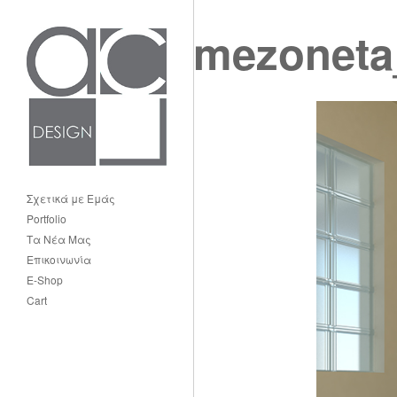
mezoneta
Σχετικά με Εμάς
Portfolio
Τα Νέα Μας
Επικοινωνία
E-Shop
Cart