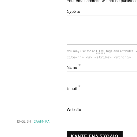
Your email address will not be publishe
Σχόλιο
You may use these
HTML
tags and attributes:
cite=""> <s> <strike> <strong>
*
Name
*
Email
Website
ENGLISH
ΕΛΛΗΝΙΚΑ