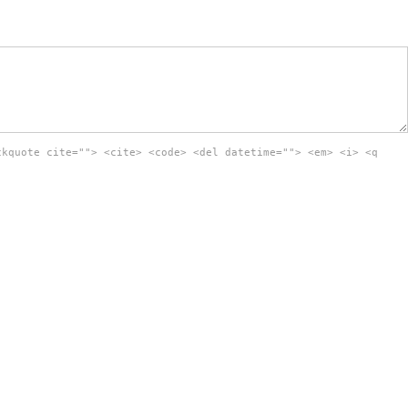
ckquote cite=""> <cite> <code> <del datetime=""> <em> <i> <q