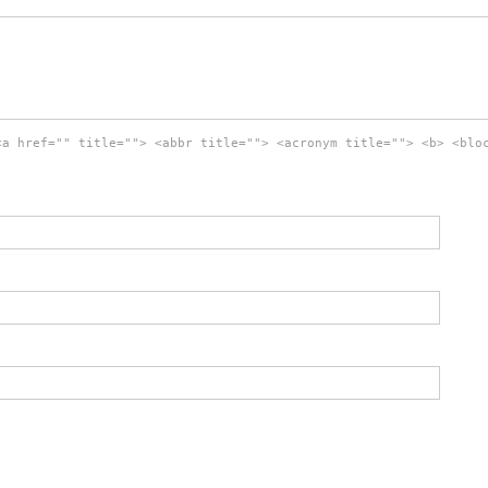
<a href="" title=""> <abbr title=""> <acronym title=""> <b> <blo