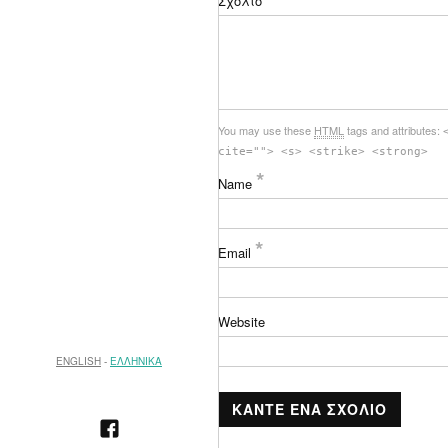
Σχόλιο
You may use these
HTML
tags and attributes:
cite=""> <s> <strike> <strong>
*
Name
*
Email
Website
ENGLISH
ΕΛΛΗΝΙΚΑ