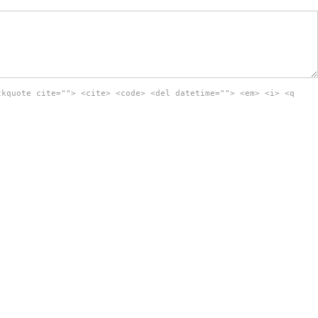
ckquote cite=""> <cite> <code> <del datetime=""> <em> <i> <q