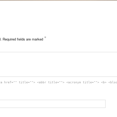
*
d.
Required fields are marked
<a href="" title=""> <abbr title=""> <acronym title=""> <b> <blo