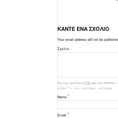
ΚΑΝΤΕ ΕΝΑ ΣΧΟΛΙΟ
Your email address will not be publishe
Σχόλιο
You may use these
HTML
tags and attributes:
cite=""> <s> <strike> <strong>
*
Name
*
Email