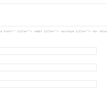
<a href="" title=""> <abbr title=""> <acronym title=""> <b> <blo