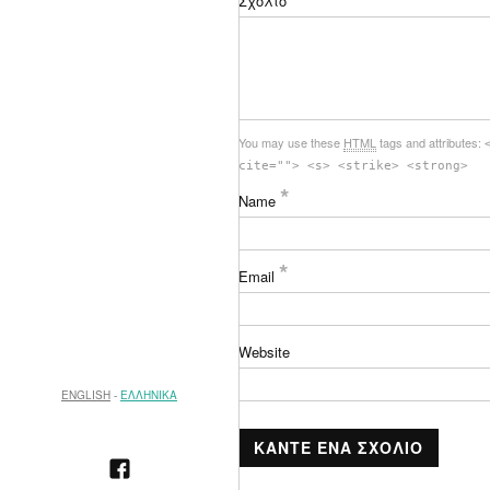
Σχόλιο
You may use these
HTML
tags and attributes:
cite=""> <s> <strike> <strong>
*
Name
*
Email
Website
ENGLISH
ΕΛΛΗΝΙΚΑ