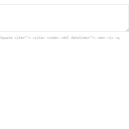
ckquote cite=""> <cite> <code> <del datetime=""> <em> <i> <q